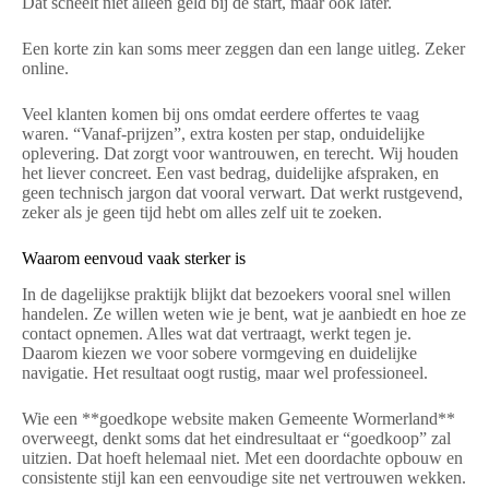
Dat scheelt niet alleen geld bij de start, maar ook later.
Een korte zin kan soms meer zeggen dan een lange uitleg. Zeker
online.
Veel klanten komen bij ons omdat eerdere offertes te vaag
waren. “Vanaf-prijzen”, extra kosten per stap, onduidelijke
oplevering. Dat zorgt voor wantrouwen, en terecht. Wij houden
het liever concreet. Een vast bedrag, duidelijke afspraken, en
geen technisch jargon dat vooral verwart. Dat werkt rustgevend,
zeker als je geen tijd hebt om alles zelf uit te zoeken.
Waarom eenvoud vaak sterker is
In de dagelijkse praktijk blijkt dat bezoekers vooral snel willen
handelen. Ze willen weten wie je bent, wat je aanbiedt en hoe ze
contact opnemen. Alles wat dat vertraagt, werkt tegen je.
Daarom kiezen we voor sobere vormgeving en duidelijke
navigatie. Het resultaat oogt rustig, maar wel professioneel.
Wie een **goedkope website maken Gemeente Wormerland**
overweegt, denkt soms dat het eindresultaat er “goedkoop” zal
uitzien. Dat hoeft helemaal niet. Met een doordachte opbouw en
consistente stijl kan een eenvoudige site net vertrouwen wekken.