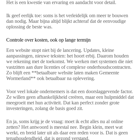
Het is een kwestie van ervaring en aandacht voor detail.
Ik geef eerlijk toe: soms is het verleidelijk om meer te bouwen
dan nodig. Maar bijna altijd blijkt achteraf dat de eenvoudige
oplossing de beste was.
Controle over kosten, ook op lange termijn
Een website stopt niet bij de lancering. Updates, kleine
aanpassingen, nieuwe teksten: het hoort erbij. Daarom houden
we rekening met de toekomst. We werken met systemen die niet
vastzitten aan dure licenties of complexe onderhoudscontracten.
Zo blijft een **betaalbare website laten maken Gemeente
Wormerland** ook betaalbaar na oplevering.
Voor veel lokale ondernemers is dat een doorslaggevende factor.
Ze willen geen afhankelijkheid creëren, maar een hulpmiddel dat
meegroeit met hun activiteit. Dat kan perfect zonder grote
investeringen, zolang de basis goed zit.
En ja, soms krijg je de vraag: moet ik echt alles nu al online
zetten? Het antwoord is meestal nee. Begin klein, meet wat
werkt, en breid later uit als daar een reden voor is. Dat is geen
terughoudendheid, dat is gezond verstand.