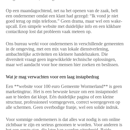
Op een maandagochtend, net na het openen van de zaak, belt
een ondernemer omdat een klant had gezegd: “Ik vond je niet
goed terug op mijn telefoon.” Geen drama, maar wel een wake-
upcall. Een simpele website met duidelijke info en een klikbare
contactknop lost dat probleem vaak meteen op.
Ons bureau werkt voor ondernemers in verschillende gemeenten
in de omgeving, met een mix van lokale dienstverlening,
ambachtelijke activiteiten en kleinere handelszaken. Die
diversiteit vraagt geen ingewikkelde technische oplossingen,
maar wel aandacht voor hoe mensen hier zoeken en beslissen.
Wat je mag verwachten voor een laag instapbedrag
Een **website voor 100 euro Gemeente Wormerland** is geen
marketingtruc. Het is een bewuste keuze om een instapmodel
aan te bieden dat klopt. Eén duidelijke pagina of een kleine
structuur, professioneel vormgegeven, correct weergegeven op
alle schermen. Geen overbodige franje, wel een solide indruk.
Voor sommige ondernemers is dat alles wat nodig is om online
zichtbaar te zijn en serieus genomen te worden. Voor anderen is
het een eerste stap, die later kan worden uitgebreid. Beide