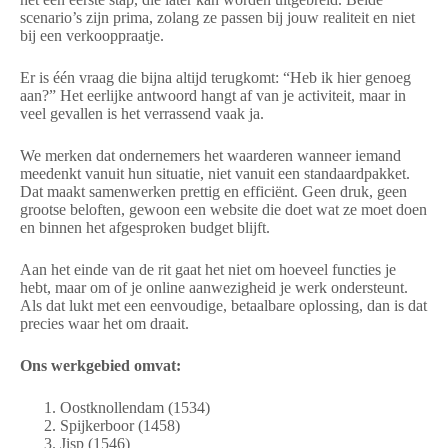
scenario’s zijn prima, zolang ze passen bij jouw realiteit en niet
bij een verkooppraatje.
Er is één vraag die bijna altijd terugkomt: “Heb ik hier genoeg
aan?” Het eerlijke antwoord hangt af van je activiteit, maar in
veel gevallen is het verrassend vaak ja.
We merken dat ondernemers het waarderen wanneer iemand
meedenkt vanuit hun situatie, niet vanuit een standaardpakket.
Dat maakt samenwerken prettig en efficiënt. Geen druk, geen
grootse beloften, gewoon een website die doet wat ze moet doen
en binnen het afgesproken budget blijft.
Aan het einde van de rit gaat het niet om hoeveel functies je
hebt, maar om of je online aanwezigheid je werk ondersteunt.
Als dat lukt met een eenvoudige, betaalbare oplossing, dan is dat
precies waar het om draait.
Ons werkgebied omvat:
Oostknollendam (1534)
Spijkerboor (1458)
Jisp (1546)